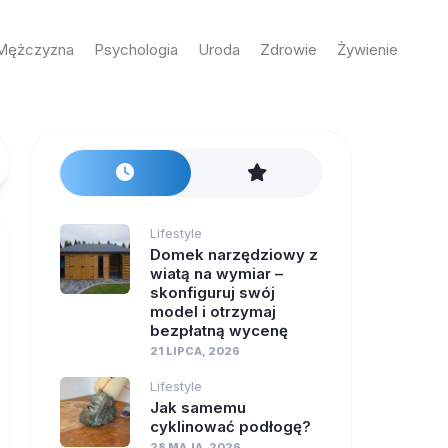
Mężczyzna
Psychologia
Uroda
Zdrowie
Żywienie
Lifestyle
Domek narzędziowy z
wiatą na wymiar –
skonfiguruj swój
model i otrzymaj
bezpłatną wycenę
21 LIPCA, 2026
Lifestyle
Jak samemu
cyklinować podłogę?
28 MAJA, 2026