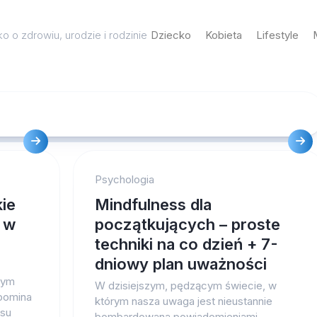
o o zdrowiu, urodzie i rodzinie
Dziecko
Kobieta
Lifestyle
Psychologia
kie
Mindfulness dla
ć w
początkujących – proste
techniki na co dzień + 7-
dniowy plan uważności
łym
W dzisiejszym, pędzącym świecie, w
ypomina
którym nasza uwaga jest nieustannie
asu
bombardowana powiadomieniami,