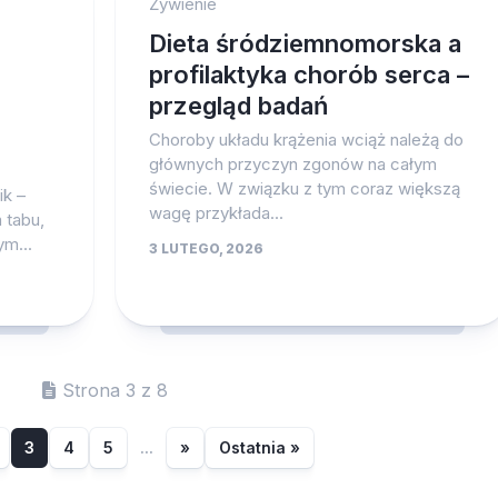
Żywienie
Dieta śródziemnomorska a
profilaktyka chorób serca –
przegląd badań
Choroby układu krążenia wciąż należą do
głównych przyczyn zgonów na całym
świecie. W związku z tym coraz większą
ik –
wagę przykłada...
 tabu,
m...
3 LUTEGO, 2026
Strona 3 z 8
3
4
5
...
»
Ostatnia »