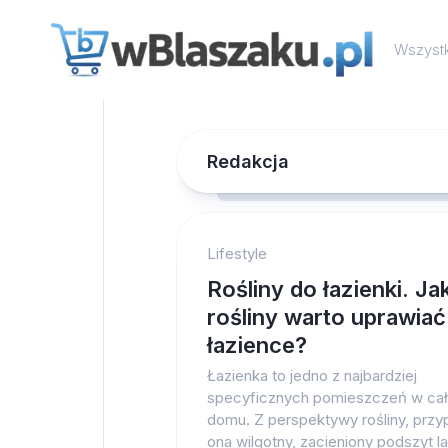
Skip
to
Wszystk
content
Redakcja
Lifestyle
Rośliny do łazienki. Ja
rośliny warto uprawia
łazience?
Łazienka to jedno z najbardziej
specyficznych pomieszczeń w ca
domu. Z perspektywy rośliny, prz
ona wilgotny, zacieniony podszyt l