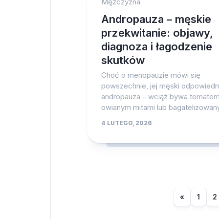
Mężczyzna
Andropauza – męskie
przekwitanie: objawy,
diagnoza i łagodzenie
skutków
Choć o menopauzie mówi się
powszechnie, jej męski odpowiedn
andropauza – wciąż bywa tematem
owianym mitami lub bagatelizowany
4 LUTEGO, 2026
«
1
2