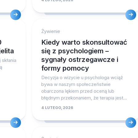
Żywienie
0
Kiedy warto skonsultować
elita
się z psychologiem –
sygnały ostrzegawcze i
 skłania
są
formy pomocy
Decyzja o wizycie u psychologa wciąż
bywa w naszym społeczeństwie
obarczona lękiem przed oceną lub
błędnym przekonaniem, że terapia jest...
4 LUTEGO, 2026