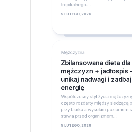
tropikalnego....
5 LUTEGO, 2026
Mężczyzna
Zbilansowana dieta dla
mężczyzn + jadłospis 
unikaj nadwagi i zadbaj
energię
Współczesny styl życia mężczyzn
często rozdarty między siedzącą 
przy biurku a wysokim poziomem s
stawia przed organizmem...
5 LUTEGO, 2026