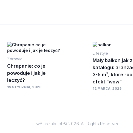
Lifestyle
Zdrowie
Mały balkon jak z
Chrapanie: co je
katalogu: aranża
powoduje i jak je
3-5 m², które rob
leczyć?
efekt “wow”
19 STYCZNIA, 2026
12 MARCA, 2026
wBlaszaku.pl © 2026. All Rights Reserved.