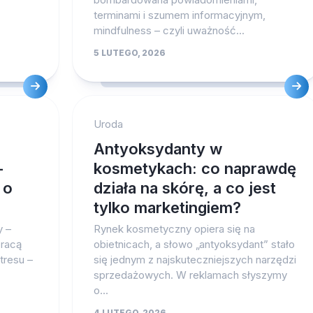
terminami i szumem informacyjnym,
mindfulness – czyli uważność...
5 LUTEGO, 2026
Uroda
Antyoksydanty w
–
kosmetykach: co naprawdę
 o
działa na skórę, a co jest
tylko marketingiem?
y –
Rynek kosmetyczny opiera się na
pracą
obietnicach, a słowo „antyoksydant” stało
tresu –
się jednym z najskuteczniejszych narzędzi
sprzedażowych. W reklamach słyszymy
o...
4 LUTEGO, 2026