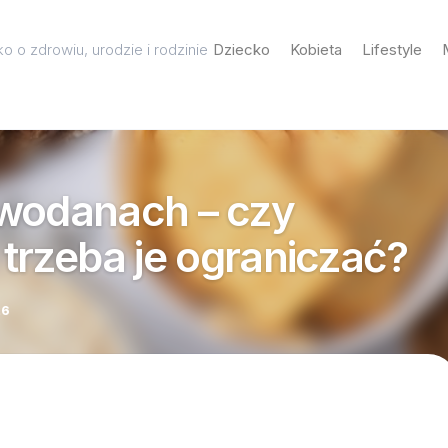
o o zdrowiu, urodzie i rodzinie
Dziecko
Kobieta
Lifestyle
owodanach – czy
 trzeba je ograniczać?
26