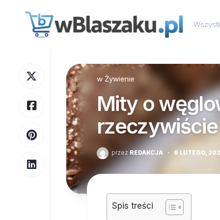
Skip
to
Wszystk
content
w
Żywienie
Mity o węgl
rzeczywiście
przez
REDAKCJA
·
6 LUTEGO, 20
Spis treści