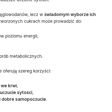
 węglowodanów, lecz w
świadomym wyborze ich
zetworzonych cukrach może prowadzić do:
w poziomu energii,
orób metabolicznych.
 oferują szereg korzyści:
 we krwi
,
uczucie sytości
,
 i dobre samopoczucie
.