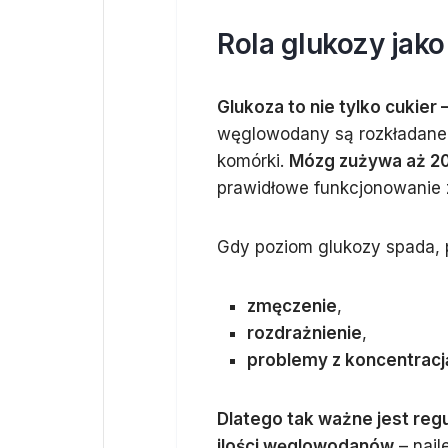
Rola glukozy jak
Glukoza to nie tylko cukier
węglowodany są rozkładane na
komórki.
Mózg zużywa aż 20
prawidłowe funkcjonowanie z
Gdy poziom glukozy spada, p
zmęczenie
,
rozdrażnienie
,
problemy z koncentracj
Dlatego tak ważne jest reg
ilości węglowodanów
– najl