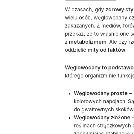
W czasach, gdy
zdrowy styl
wielu osób, węglowodany częs
zakazanych. Z mediów, foró
przekaz, że to właśnie one 
z metabolizmem
. Ale czy r
oddzielić
mity od faktów
.
Węglowodany to podstawow
którego organizm nie funkcj
Węglowodany proste
– 
kolorowych napojach. Są
do gwałtownych skoków 
Węglowodany złożone
–
roślinach strączkowych 
zapewniając stabilność i