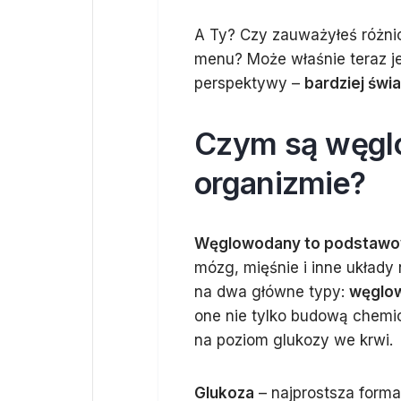
A Ty? Czy zauważyłeś różni
menu? Może właśnie teraz je
perspektywy –
bardziej świ
Czym są węglo
organizmie?
Węglowodany to podstawowe
mózg, mięśnie i inne układy
na dwa główne typy:
węglo
one nie tylko budową chemi
na poziom glukozy we krwi.
Glukoza
– najprostsza forma