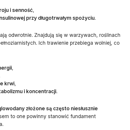
oju i senność
,
insulinowej przy długotrwałym spożyciu
.
ają odwrotnie. Znajdują się w warzywach, roślinach
łnoziarnistych. Ich trawienie przebiega wolniej, co
ergii
,
,
e krwi
,
abolizmu i koncentracji
.
glowodany złożone są często niesłusznie
sem to one powinny stanowić fundament
a.