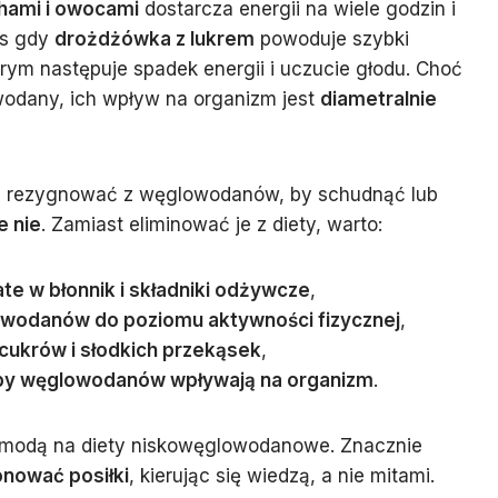
hami i owocami
dostarcza energii na wiele godzin i
as gdy
drożdżówka z lukrem
powoduje szybki
órym następuje spadek energii i uczucie głodu. Choć
wodany, ich wpływ na organizm jest
diametralnie
ie rezygnować z węglowodanów, by schudnąć lub
e nie
. Zamiast eliminować je z diety, warto:
e w błonnik i składniki odżywcze
,
owodanów do poziomu aktywności fizycznej
,
cukrów i słodkich przekąsek
,
ypy węglowodanów wpływają na organizm
.
 modą na diety niskowęglowodanowe. Znacznie
nować posiłki
, kierując się wiedzą, a nie mitami.