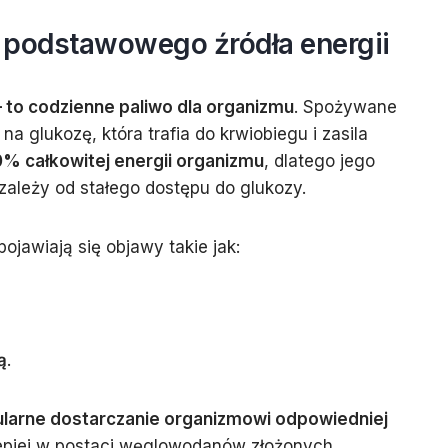
o podstawowego źródła energii
 – to codzienne paliwo dla organizmu
. Spożywane
 glukozę, która trafia do krwiobiegu i zasila
% całkowitej energii organizmu
, dlatego jego
ależy od stałego dostępu do glukozy.
ojawiają się objawy takie jak:
ą
.
ularne dostarczanie organizmowi odpowiedniej
epiej w postaci węglowodanów złożonych.