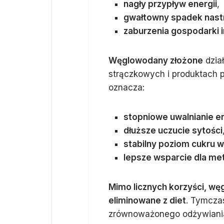
nagły przypływ energii
,
gwałtowny spadek nastr
zaburzenia gospodarki 
Węglowodany złożone
dział
strączkowych i produktach pe
oznacza:
stopniowe uwalnianie en
dłuższe uczucie sytości
stabilny poziom cukru w
lepsze wsparcie dla met
Mimo licznych korzyści, wę
eliminowane z diet
. Tymcza
zrównoważonego odżywiani