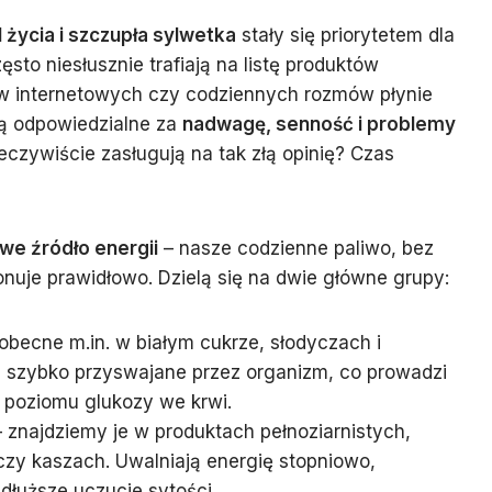
 życia i szczupła sylwetka
stały się priorytetem dla
to niesłusznie trafiają na listę produktów
w internetowych czy codziennych rozmów płynie
są odpowiedzialne za
nadwagę, senność i problemy
zeczywiście zasługują na tak złą opinię? Czas
e źródło energii
– nasze codzienne paliwo, bez
onuje prawidłowo. Dzielą się na dwie główne grupy:
obecne m.in. w białym cukrze, słodyczach i
 szybko przyswajane przez organizm, co prowadzi
poziomu glukozy we krwi.
 znajdziemy je w produktach pełnoziarnistych,
czy kaszach. Uwalniają energię stopniowo,
 dłuższe uczucie sytości.