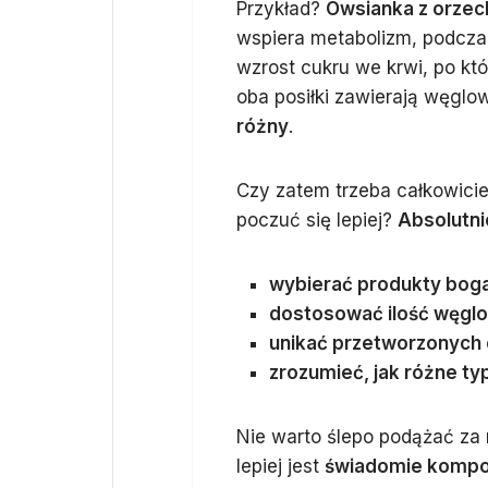
Przykład?
Owsianka z orzec
wspiera metabolizm, podcz
wzrost cukru we krwi, po kt
oba posiłki zawierają węglo
różny
.
Czy zatem trzeba całkowic
poczuć się lepiej?
Absolutni
wybierać produkty bogat
dostosować ilość węgl
unikać przetworzonych 
zrozumieć, jak różne t
Nie warto ślepo podążać za
lepiej jest
świadomie kompo