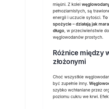
mięśni. Z kolei
węglowodany
pełnoziarnistych, są trawion
energii i uczucie sytości.
To 
spożycie – działają jak mar
długo
, w przeciwieństwie do
węglowodanów prostych.
Różnice między 
złożonymi
Choć wszystkie węglowodany
być zupełnie inny.
Węglowod
szybko wchłaniane przez o
poziomu cukru we krwi. Efe